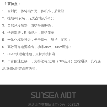
主要特点：
1、全封闭一体铸铝外壳，体积小，质量轻；
2、挂墙/杆安装，无需占地及审批；
3、自然风冷散热，防护等级IP65；
4、快速部署，即插即用，维护简单；
5、一体化模块设计，便于操作、维护、扩容；
6、高效可靠电源输出，功率3kW、 6kW可选；
7、50Ah铁锂电池包，支持并接扩容；
8、丰富的通信接口，支持远程/近端（NB/蓝牙）监控通讯，具有遥
测/遥信/遥控/遥调功能；
深圳证券交易所证券代码 : 002313