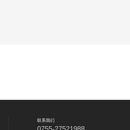
联系我们
0755-27521988