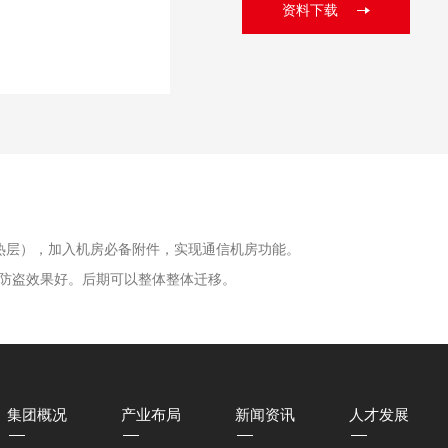
资料下载
 隔热层），加入机房必备附件，实现通信机房功能。
，防盗效果好。后期可以整体整体迁移。
集团概况
产业布局
新闻资讯
人才发展