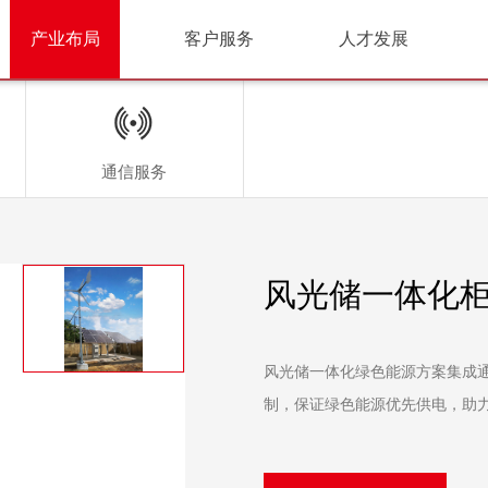
产业布局
客户服务
人才发展
通信服务
风光储一体化
风光储一体化绿色能源方案集成
制，保证绿色能源优先供电，助