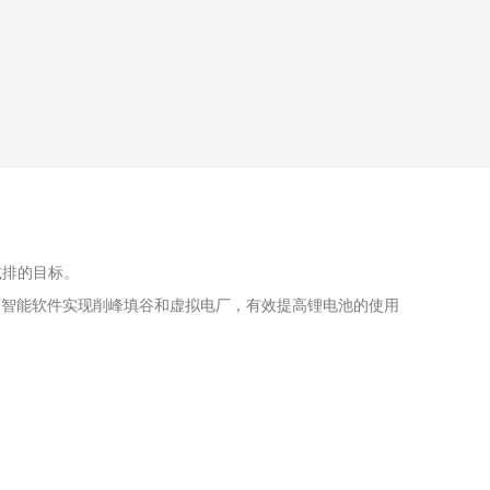
减排的目标。
量。智能软件实现削峰填谷和虚拟电厂，有效提高锂电池的使用