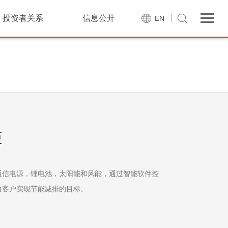
投资者关系
信息公开
EN
柜
通信电源，锂电池，太阳能和风能，通过智能软件控
力客户实现节能减排的目标。