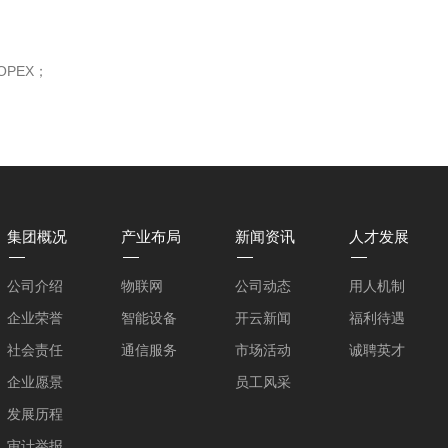
PEX；
集团概况
产业布局
新闻资讯
人才发展
公司介绍
物联网
公司动态
用人机制
企业荣誉
智能设备
开云新闻
福利待遇
社会责任
通信服务
市场活动
诚聘英才
企业愿景
员工风采
发展历程
审计举报