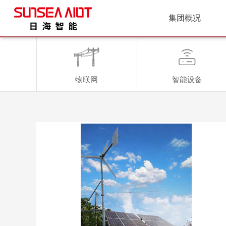
集团概况
物联网
智能设备