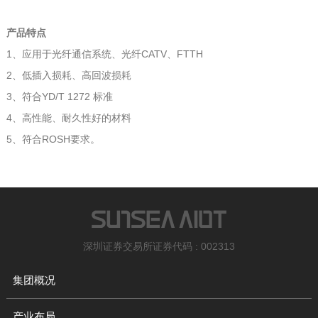
产品特点
1、应用于光纤通信系统、光纤CATV、FTTH
2、低插入损耗、高回波损耗
3、符合YD/T 1272 标准
4、高性能、耐久性好的材料
5、符合ROSH要求。
深圳证券交易所证券代码 : 002313
集团概况
产业布局