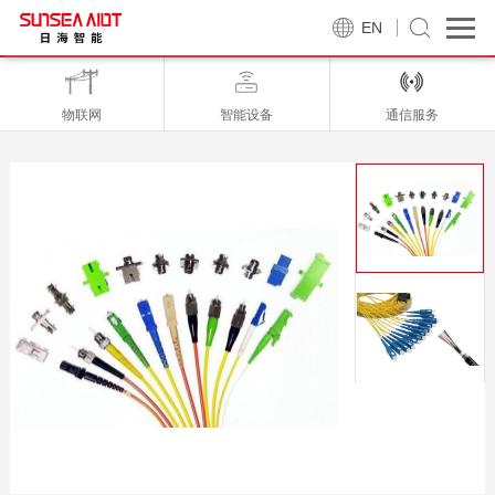
EN
物联网
智能设备
通信服务